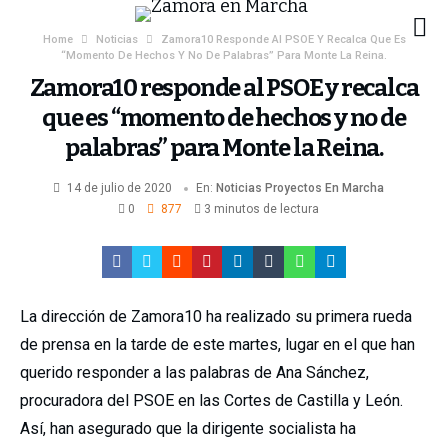
Home
Noticias
Zamora10 Responde Al PSOE Y Recalca Que Es
“momento De Hechos Y No De Palabras” Para Monte La Reina.
Zamora10 responde al PSOE y recalca
que es “momento de hechos y no de
palabras” para Monte la Reina.
14 de julio de 2020
En:
Noticias
Proyectos En Marcha
0
877
3 minutos de lectura
La dirección de Zamora10 ha realizado su primera rueda
de prensa en la tarde de este martes, lugar en el que han
querido responder a las palabras de Ana Sánchez,
procuradora del PSOE en las Cortes de Castilla y León.
Así, han asegurado que la dirigente socialista ha