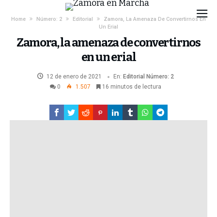
Home
Número: 2
Editorial
Zamora, La Amenaza De Convertirnos En
Un Erial
Zamora, la amenaza de convertirnos
en un erial
12 de enero de 2021
En:
Editorial
Número: 2
0
1.507
16 minutos de lectura