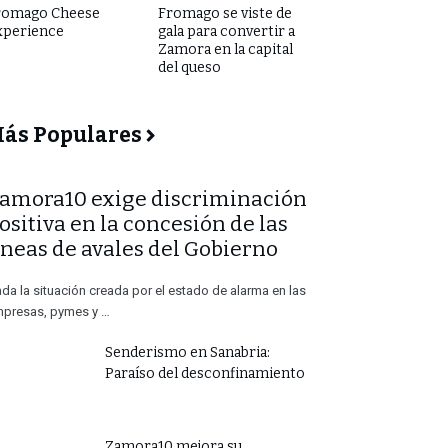
romago Cheese
Fromago se viste de
xperience
gala para convertir a
Zamora en la capital
del queso
ás Populares
Zamora10 exige discriminación
ositiva en la concesión de las
íneas de avales del Gobierno
da la situación creada por el estado de alarma en las
presas, pymes y …
Senderismo en Sanabria:
Paraíso del desconfinamiento
Zamora10 mejora su