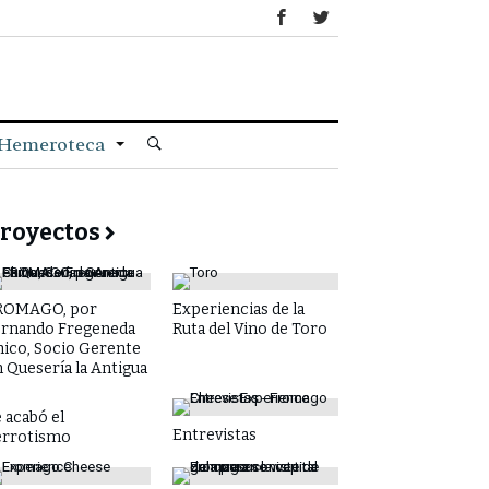
Hemeroteca
royectos
ROMAGO, por
Experiencias de la
ernando Fregeneda
Ruta del Vino de Toro
hico, Socio Gerente
 Quesería la Antigua
 acabó el
Entrevistas
errotismo