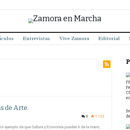
ículos
Entrevistas
Vive Zamora
Editorial
P
F
F
C
en
s de Arte.
Se
d
0
1.122
aro ejemplo de que Cultura y Economía pueden ir de la mano,