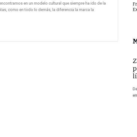
 encontramos en un modelo cultural que siempre ha ido de la
F
E
stas, como en todo lo demás, la diferencia la marca la
M
​
p
l
Da
em