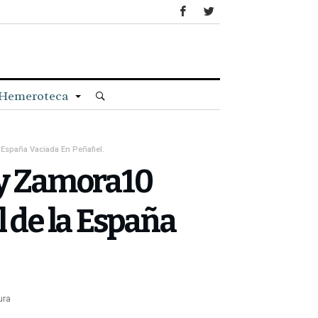
Hemeroteca
España Vaciada En Peñafiel.
 y Zamora10
l de la España
ura