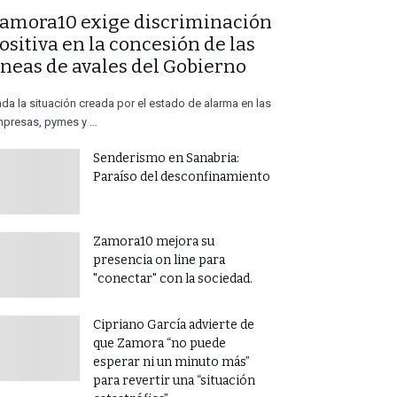
Zamora10 exige discriminación
ositiva en la concesión de las
íneas de avales del Gobierno
da la situación creada por el estado de alarma en las
presas, pymes y …
Senderismo en Sanabria:
Paraíso del desconfinamiento
Zamora10 mejora su
presencia on line para
"conectar" con la sociedad.
Destacadas
Noticias
Destacadas
Noticias
​Cipriano García advierte de
e septiembre de 2020
28 de septiembre de 2020
que Zamora “no puede
959
0
902
esperar ni un minuto más”
para revertir una “situación
onsejo marcado por las
Zamora10 lamenta y critica la