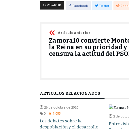
COMPARTIR
Facebook
Twitter
Reddi
Artículo anterior
Zamora10 convierte Mont
la Reina en su prioridad y
censura la actitud del PSO
ARTÍCULOS RELACIONADOS
e de 2020
26 de octubre de 2020
0
1.053
2 de octu
mprescindibles
Los debates sobre la
Entrevist
a10
despoblación y el desarrollo