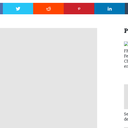
P
F
F
C
en
Se
d