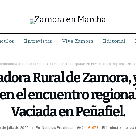
ículos
Entrevistas
Vive Zamora
Editorial
ordinadora Rural De Zamora, Y Zamora10 Participarán En El Encuentro Regional De La 
adora Rural de Zamora,
en el encuentro regiona
Vaciada en Peñafiel.
 de julio de 2020
En:
Noticias
Provincial
0
673
1 minutos de lect