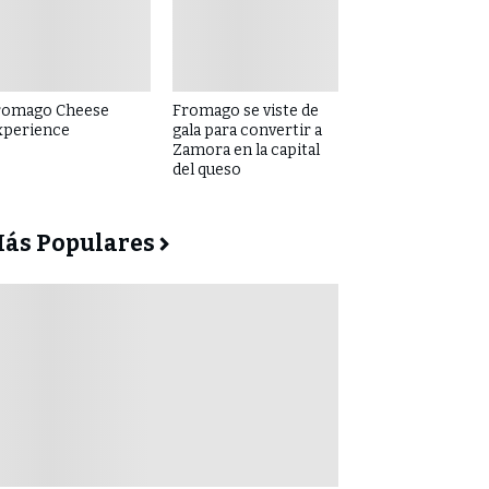
romago Cheese
Fromago se viste de
xperience
gala para convertir a
Zamora en la capital
del queso
ás Populares