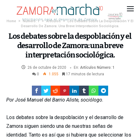
Home
Número: 1
Artículos
Los Debates Sobre La Despoblación Y El
Desarrollo De Zamora: Una Breve Interpretación Sociológica.
Los debates sobre la despoblación y el
desarrollo de Zamora: una breve
interpretación sociológica.
26 de octubre de 2020
En:
Artículos
Número: 1
0
1.055
17 minutos de lectura
Por José Manuel del Barrio Aliste, sociólogo.
Los debates sobre la despoblación y el desarrollo de
Zamora siguen siendo una de nuestras señas de
identidad. Tanto es así que si hubiera que seleccionar los