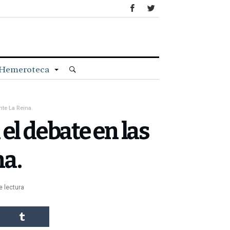
Hemeroteca
te La Reina.
el debate en las
na.
e lectura