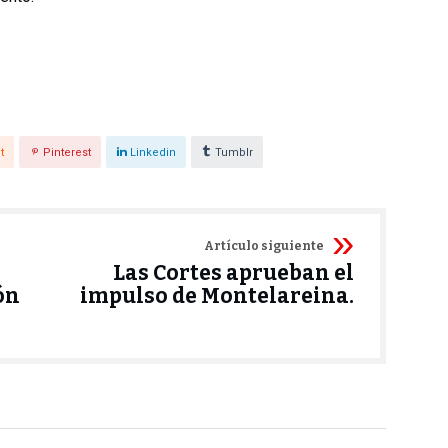
t
Pinterest
Linkedin
Tumblr
Artículo siguiente
Las Cortes aprueban el
ón
impulso de Montelareina.
Noticias
Provincial