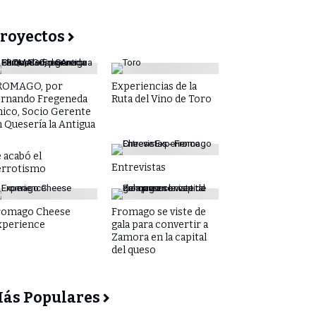
royectos
ROMAGO, por
Experiencias de la
ernando Fregeneda
Ruta del Vino de Toro
hico, Socio Gerente
 Quesería la Antigua
 acabó el
Entrevistas
errotismo
romago Cheese
Fromago se viste de
xperience
gala para convertir a
Zamora en la capital
del queso
ás Populares