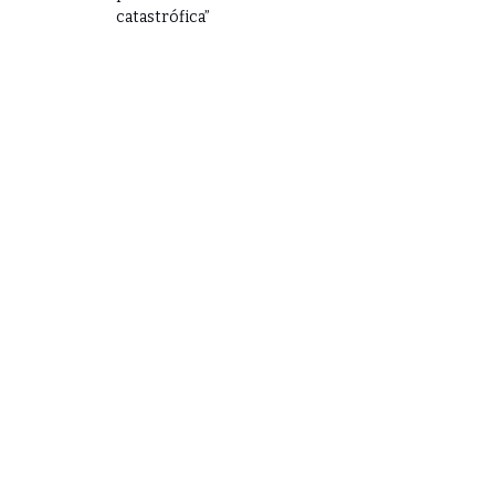
catastrófica”
Destacadas
Noticias
Destacadas
Noticias