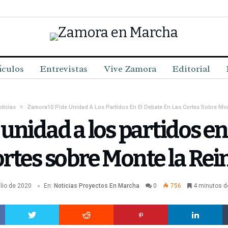
ículos
Entrevistas
Vive Zamora
Editorial
ticias
Zamora10 Pide Unidad A Los Partidos En El Debate En Las Cortes Sobre Mon
nidad a los partidos en 
rtes sobre Monte la Rei
ulio de 2020
En:
Noticias
Proyectos En Marcha
0
756
4 minutos d