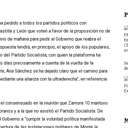
P
ha pedido a todos los partidos políticos con
stilla y León que voten a favor de la proposición no de
F
leno de mañana para pedir al Gobierno que reabra el
F
C
puesta tendrá, en principio, el apoyo de los populares,
en
o del Partido Socialista, con quien la plataforma ha
s días precisamente a cuenta de la vuelta de la
Se
d
nte, Ana Sánchez ya ha dejado claro que el camino para
diante una alianza con la ultraderecha”, en referencia
F
E
ue el consensuado en la reunión que Zamora 10 mantuvo
ranos y a la que no asistió el Partido Socialista. De
l Gobierno a “cumplir la voluntad política manifestada
M
ertura de las instalaciones militares de Monte la