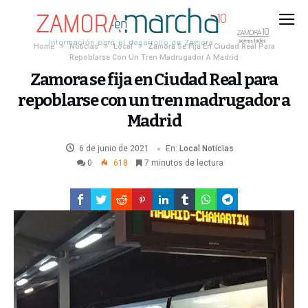
Home
Noticias
Local
Zamora Se Fija En Ciudad Real Para
Repoblarse Con Un Tren Madrugador A Madrid
Zamora se fija en Ciudad Real para
repoblarse con un tren madrugador a
Madrid
6 de junio de 2021
En:
Local
Noticias
0
618
7 minutos de lectura