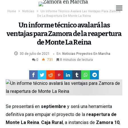
Home
Noticias
Un Informe Técnico Avalará Las Ventajas Para Zamora
De La Reapertura De Monte La Reina
Un informe técnico avalará las
ventajas para Zamora de la reapertura
de Monte La Reina
30 de julio de 2021
En:
Noticias
Proyectos En Marcha
0
731
8 minutos de lectura
Se presentará en
septiembre
y será una herramienta
definitiva para empujar el proyecto de la
reapertura de
Monte La Reina
.
Caja Rural
, a instancias de
Zamora 10
,