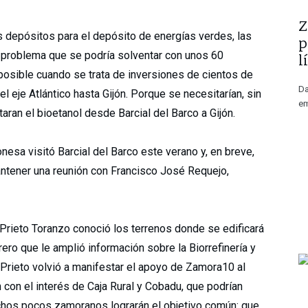
​
s depósitos para el depósito de energías verdes, las
p
un problema que se podría solventar con unos 60
l
posible cuando se trata de inversiones de cientos de
Da
del eje Atlántico hasta Gijón. Porque se necesitarían, sin
em
taran el bioetanol desde Barcial del Barco a Gijón.
nesa visitó Barcial del Barco este verano y, en breve,
antener una reunión con Francisco José Requejo,
o Prieto Toranzo conoció los terrenos donde se edificará
brero que le amplió información sobre la Biorrefinería y
 Prieto volvió a manifestar el apoyo de Zamora10 al
con el interés de Caja Rural y Cobadu, que podrían
uchos pocos zamoranos lograrán el objetivo común: que