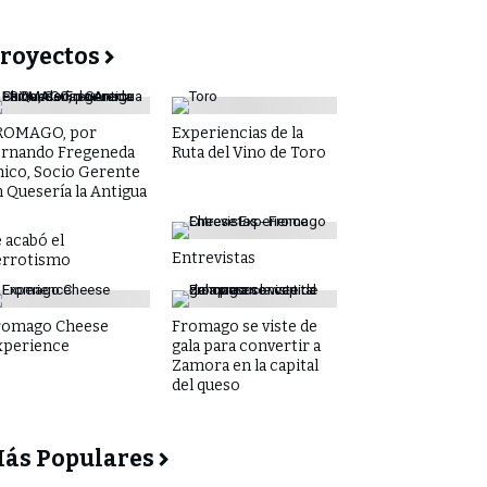
royectos
ROMAGO, por
Experiencias de la
ernando Fregeneda
Ruta del Vino de Toro
hico, Socio Gerente
 Quesería la Antigua
 acabó el
Entrevistas
errotismo
romago Cheese
Fromago se viste de
xperience
gala para convertir a
Zamora en la capital
del queso
ás Populares