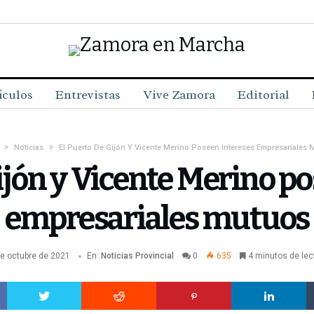
ículos
Entrevistas
Vive Zamora
Editorial
Noticias
El Puerto De Gijón Y Vicente Merino Poseen Intereses Empresariales 
ijón y Vicente Merino p
empresariales mutuos
de octubre de 2021
En:
Noticias
Provincial
0
635
4 minutos de lec