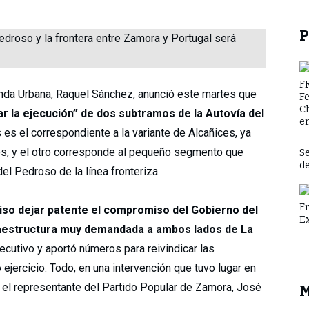
P
F
enda Urbana, Raquel Sánchez, anunció este martes que
F
C
par la ejecución” de dos subtramos de la Autovía del
en
s es el correspondiente a la variante de Alcañices, ya
les, y el otro corresponde al pequeño segmento que
Se
d
del Pedroso de la línea fronteriza.
F
uiso dejar patente el compromiso del Gobierno del
E
aestructura muy demandada a ambos lados de La
jecutivo y aportó números para reivindicar las
jercicio. Todo, en una intervención que tuvo lugar en
or el representante del Partido Popular de Zamora, José
M