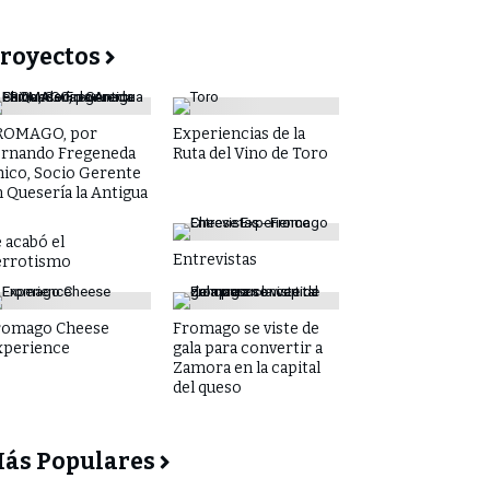
royectos
ROMAGO, por
Experiencias de la
ernando Fregeneda
Ruta del Vino de Toro
hico, Socio Gerente
 Quesería la Antigua
 acabó el
Entrevistas
errotismo
romago Cheese
Fromago se viste de
xperience
gala para convertir a
Zamora en la capital
del queso
ás Populares