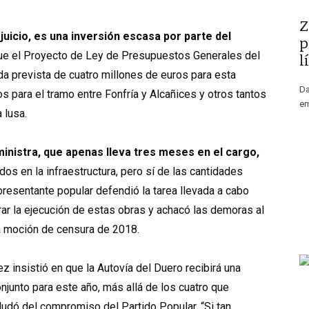
​
 juicio, es una inversión escasa por parte del
p
que el Proyecto de Ley de Presupuestos Generales del
l
da prevista de cuatro millones de euros para esta
Da
os para el tramo entre Fonfría y Alcañices y otros tantos
em
 lusa.
ministra, que apenas lleva tres meses en el cargo,
os en la infraestructura, pero sí de las cantidades
presentante popular defendió la tarea llevada a cabo
rar la ejecución de estas obras y achacó las demoras al
la moción de censura de 2018.
 insistió en que la Autovía del Duero recibirá una
njunto para este año, más allá de los cuatro que
dudó del compromiso del Partido Popular. “Si tan