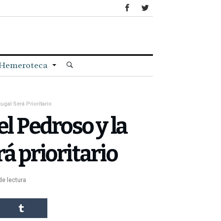
Hemeroteca
gal Será Prioritario
el Pedroso y la
á prioritario
de lectura