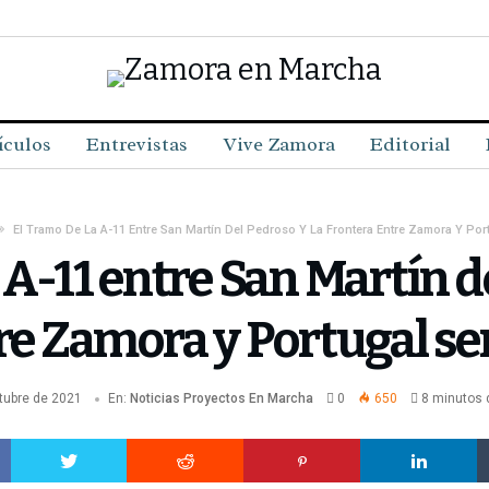
ículos
Entrevistas
Vive Zamora
Editorial
El Tramo De La A-11 Entre San Martín Del Pedroso Y La Frontera Entre Zamora Y Portu
 A-11 entre San Martín d
re Zamora y Portugal ser
tubre de 2021
En:
Noticias
Proyectos En Marcha
0
650
8 minutos 