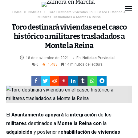
Home
Noticias
Toro Destinará Viviendas En El Casco Histórico A
Militares Trasladados A Monte La Reina
Toro destinará viviendas en el casco
histórico a militares trasladados a
Monte la Reina
18 de noviembre de 2021
En:
Noticias
Provincial
0
1.488
14 minutos de lectura
El
Ayuntamiento
apoyará
la
integración
de los
militares
destinados a
Monte la Reina
con
la
adquisición
y posterior
rehabilitación
de
viviendas