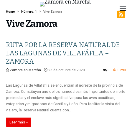
Home
Número: 1
Vive Zamora
Vive Zamora
RUTA POR LA RESERVA NATURAL DE
LAS LAGUNAS DE VILLAFÁFILA –
ZAMORA
Zamora en Marcha
26 de octubre de 2020
0
1.293
Número: 1
Vive Zamora
Las Lagunas de Villafáfila se encuentran al noreste de la provincia de
Zamora. Constituyen uno de los humedales más importantes del norte
peninsular y el enclave más significativo para las aves acuáticas,
esteparias y migradoras de Castilla y León. Para facilitar la visita del
viajero, la Reserva Natural cuenta con…
Leer más »