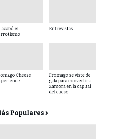
 acabó el
Entrevistas
errotismo
romago Cheese
Fromago se viste de
xperience
gala para convertir a
Zamora en la capital
del queso
ás Populares