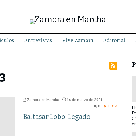
ículos
Entrevistas
Vive Zamora
Editorial
P
 3
Zamora en Marcha
16 de marzo de 2021
0
1.314
F
F
Baltasar Lobo. Legado.
C
en