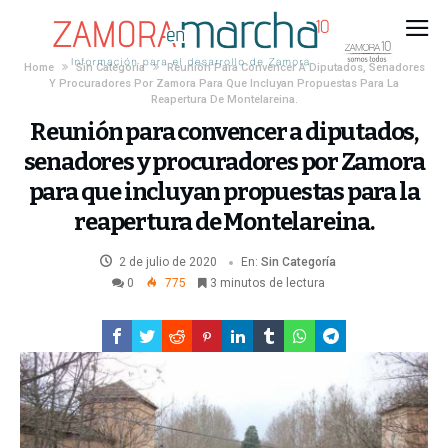
Home
Sin Categoría
Reunión Para Convencer A Diputados, Senadores
Y Procuradores Por Zamora Para Que Incluyan Propuestas Para La
Reapertura De Montelareina.
Reunión para convencer a diputados,
senadores y procuradores por Zamora
para que incluyan propuestas para la
reapertura de Montelareina.
2 de julio de 2020
En:
Sin Categoría
0
775
3 minutos de lectura