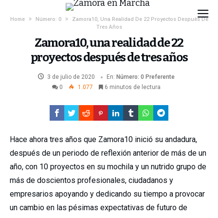
Home
Número: 0
Zamora10, Una Realidad De 22 Proyectos Después De
Tres Años
Zamora10, una realidad de 22
proyectos después de tres años
3 de julio de 2020
En:
Número: 0
Preferente
0
1.077
6 minutos de lectura
Hace ahora tres años que Zamora10 inició su andadura,
después de un periodo de reflexión anterior de más de un
año, con 10 proyectos en su mochila y un nutrido grupo de
más de doscientos profesionales, ciudadanos y
empresarios apoyando y dedicando su tiempo a provocar
un cambio en las pésimas expectativas de futuro de