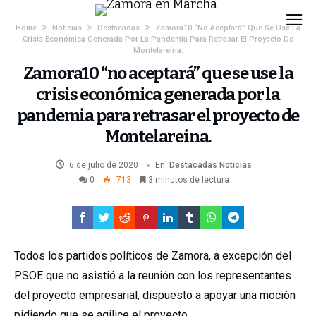
Home
Noticias
Destacadas
Zamora10 “no Aceptará” Que Se Use La
Crisis Económica Generada Por La Pandemia Para Retrasar El Proyecto De
Montelareina.
Zamora10 “no aceptará” que se use la
crisis económica generada por la
pandemia para retrasar el proyecto de
Montelareina.
6 de julio de 2020
En:
Destacadas
Noticias
0
713
3 minutos de lectura
Todos los partidos políticos de Zamora, a excepción del
PSOE que no asistió a la reunión con los representantes
del proyecto empresarial, dispuesto a apoyar una moción
pidiendo que se agilice el proyecto