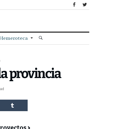
Hemeroteca
a
la provincia
ead
royectos