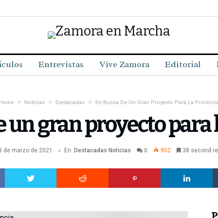
ículos
Entrevistas
Vive Zamora
Editorial
Home
Noticias
Destacadas
En Busca De Un Gran Proyecto Para La Provinci
 un gran proyecto para 
8 de marzo de 2021
En:
Destacadas
Noticias
0
902
38 second r
P