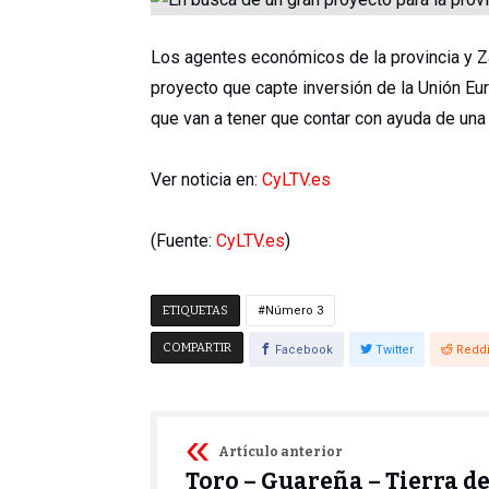
Los agentes económicos de la provincia y 
proyecto que capte inversión de la Unión Eu
que van a tener que contar con ayuda de una 
Ver noticia en:
CyLTV.es
(Fuente:
CyLTV.es
)
ETIQUETAS
Número 3
COMPARTIR
Facebook
Twitter
Reddi
Artículo anterior
Toro – Guareña – Tierra de