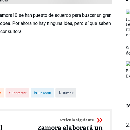
Zamora10 se han puesto de acuerdo para buscar un gran
F
ropea. Por ahora no hay ninguna idea, pero sí que saben
F
C
consultora.
en
Se
d
F
E
t
Pinterest
Linkedin
Tumblr
M
Artículo siguiente
​
l
Zamora elaborará un