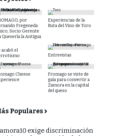
ROMAGO, por
Experiencias de la
ernando Fregeneda
Ruta del Vino de Toro
hico, Socio Gerente
 Quesería la Antigua
 acabó el
Entrevistas
errotismo
romago Cheese
Fromago se viste de
xperience
gala para convertir a
Zamora en la capital
del queso
ás Populares
Zamora10 exige discriminación