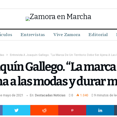
ículos
Entrevistas
Vive Zamora
Editorial
das
Entrevista A Joaquín Gallego. “La Marca De Un Territorio Debe Ser Ajena A L
aquín Gallego. “La marca 
na a las modas y durar 
de mayo de 2021
En:
Destacadas
Noticias
0
1.040
9 minutos de le