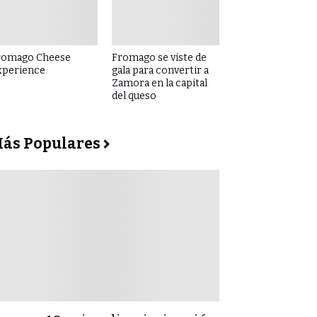
romago Cheese
Fromago se viste de
xperience
gala para convertir a
Zamora en la capital
del queso
ás Populares