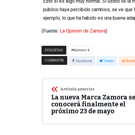
Esto sí es algo muy normal. Si usted ve la m
público haya percibido cambios, se ve que l
ejemplo, lo que ha habido es una buena ad
(Fuente:
La Opinión de Zamora
)
ETIQUETAS
Número 4
COMPARTIR
Facebook
Twitter
Reddi
Artículo anterior
La nueva Marca Zamora s
conocerá finalmente el
próximo 23 de mayo