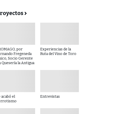
royectos
ROMAGO, por
Experiencias de la
ernando Fregeneda
Ruta del Vino de Toro
hico, Socio Gerente
 Quesería la Antigua
 acabó el
Entrevistas
errotismo