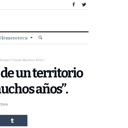
Hemeroteca
as Modas Y Durar Muchos Años”.
de un territorio
muchos años”.
ctura