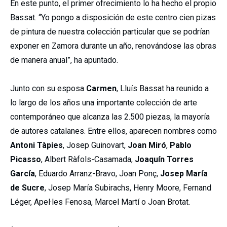
En este punto, el primer ofrecimiento lo ha hecho el propio
Bassat. “Yo pongo a disposición de este centro cien pizas
de pintura de nuestra colección particular que se podrían
exponer en Zamora durante un año, renovándose las obras
de manera anual”, ha apuntado.
Junto con su esposa
Carmen
, Lluís Bassat ha reunido a
lo largo de los años una importante colección de arte
contemporáneo que alcanza las 2.500 piezas, la mayoría
de autores catalanes. Entre ellos, aparecen nombres como
Antoni Tàpies
, Josep Guinovart,
Joan Miró
,
Pablo
Picasso
, Albert Ràfols-Casamada,
Joaquín Torres
García
, Eduardo Arranz-Bravo, Joan Ponç,
Josep María
de Sucre
, Josep María Subirachs, Henry Moore, Fernand
Léger, Apel·les Fenosa, Marcel Martí o Joan Brotat.