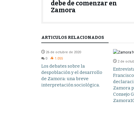
debe de comenzar en
Zamora
ARTÍCULOS RELACIONADOS
e de 2020
26 de octubre de 2020
0
1.055
2 de octu
mprescindibles
Los debates sobre la
Entrevist
a10
despoblación y el desarrollo
Francisco
de Zamora: una breve
declaraci
interpretación sociológica.
Zamora po
Consejo G
Zamora10