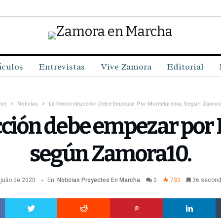
ículos
Entrevistas
Vive Zamora
Editorial
me
Noticias
La Reconstrucción Debe Empezar Por Montelareina, Según Zamora
cción debe empezar por 
según Zamora10.
 julio de 2020
En:
Noticias
Proyectos En Marcha
0
732
36 second