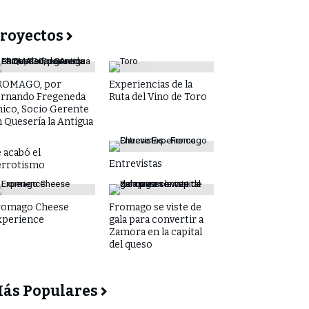
royectos
ROMAGO, por
Experiencias de la
ernando Fregeneda
Ruta del Vino de Toro
hico, Socio Gerente
 Quesería la Antigua
 acabó el
Entrevistas
errotismo
romago Cheese
Fromago se viste de
xperience
gala para convertir a
Zamora en la capital
del queso
ás Populares