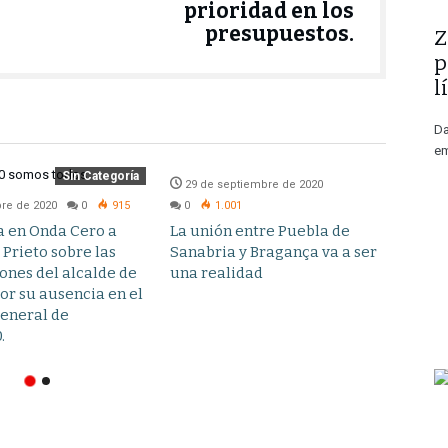
prioridad en los
presupuestos.
​
p
l
Da
em
Noticias
Provincial
Sin Categoría
29 de septiembre de 2020
29 d
bre de 2020
0
915
0
1.001
0
a en Onda Cero a
La unión entre Puebla de
Un C
 Prieto sobre las
Sanabria y Bragança va a ser
ause
ones del alcalde de
una realidad
r su ausencia en el
eneral de
.