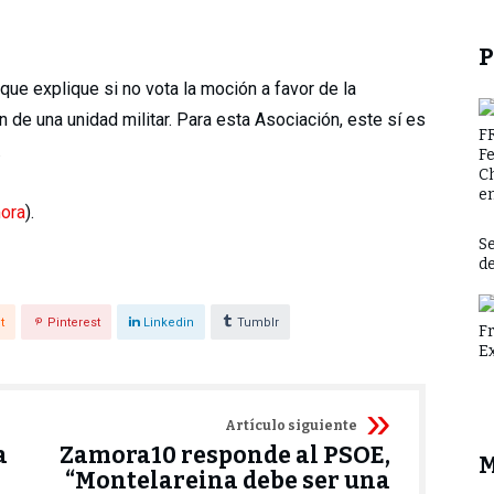
P
ue explique si no vota la moción a favor de la
n de una unidad militar. Para esta Asociación, este sí es
F
.
F
C
en
mora
).
Se
d
t
Pinterest
Linkedin
Tumblr
F
E
Artículo siguiente
a
Zamora10 responde al PSOE,
M
“Montelareina debe ser una