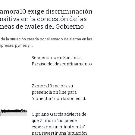
Zamora10 exige discriminación
ositiva en la concesión de las
íneas de avales del Gobierno
da la situación creada por el estado de alarma en las
presas, pymes y …
Destacadas
Noticias
Destacadas
Noticias
e septiembre de 2020
28 de septiembre de 2020
Senderismo en Sanabria:
961
0
904
Paraíso del desconfinamiento
onsejo marcado por las
Zamora10 lamenta y critica la
ncias
ausencia, por tercera vez
consecutiva, de Guarido al
Zamora10 mejora su
Consejo General.
presencia on line para
"conectar" con la sociedad.
​Cipriano García advierte de
que Zamora “no puede
esperar ni un minuto más”
para revertir una “situación